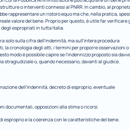
 con cui la Pubblica Amministrazione può acquisire un bene priv
strutture o interventi connessi al PNRR. In cambio, al proprieta
bbe rappresentare un ristoro equo ma che, nella pratica, spess
ale valore del bene. Proprio per questo, è utile far verificare gl
egli espropriati in tutta Italia.
 solo sulla cifra dell'indennità, ma sull'intera procedura 
 la cronologia degli atti, i termini per proporre osservazioni o 
 questo modo è possibile capire se l'indennizzo proposto sia davve
ia stragiudiziale o, quando necessario, davanti al giudice.
inazione dell'indennità, decreto di esproprio, eventuale 
ni documentali, opposizioni alla stima o ricorsi.
à di esproprio e la coerenza con le caratteristiche del bene.