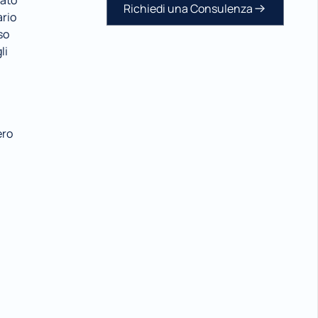
ato 
Richiedi una Consulenza
rio 
o 
i 
ro 