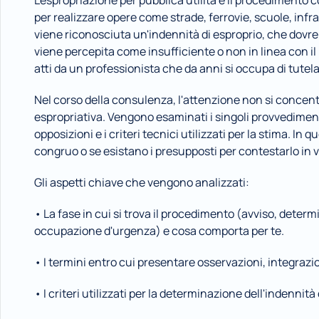
L'espropriazione per pubblica utilità è il procedimento
per realizzare opere come strade, ferrovie, scuole, infra
viene riconosciuta un'indennità di esproprio, che dovre
viene percepita come insufficiente o non in linea con il re
atti da un professionista che da anni si occupa di tutela d
Nel corso della consulenza, l'attenzione non si concentra
espropriativa. Vengono esaminati i singoli provvedimenti,
opposizioni e i criteri tecnici utilizzati per la stima. In
congruo o se esistano i presupposti per contestarlo in v
Gli aspetti chiave che vengono analizzati:
• La fase in cui si trova il procedimento (avviso, determ
occupazione d'urgenza) e cosa comporta per te.
• I termini entro cui presentare osservazioni, integrazio
• I criteri utilizzati per la determinazione dell'indennit