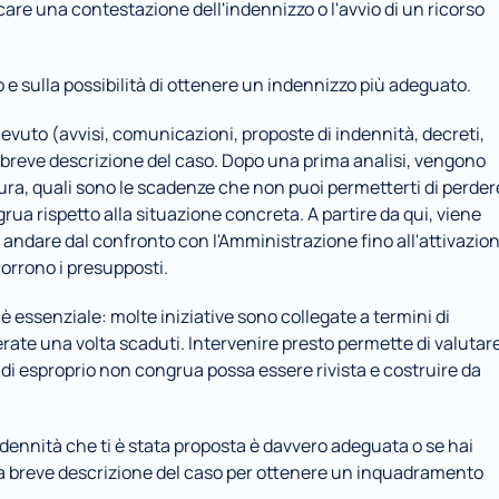
ficare una contestazione dell'indennizzo o l'avvio di un ricorso 
o e sulla possibilità di ottenere un indennizzo più adeguato.
evuto (avvisi, comunicazioni, proposte di indennità, decreti, 
breve descrizione del caso. Dopo una prima analisi, vengono 
dura, quali sono le scadenze che non puoi permetterti di perdere
rua rispetto alla situazione concreta. A partire da qui, viene 
 andare dal confronto con l'Amministrazione fino all'attivazion
corrono i presupposti.
 è essenziale: molte iniziative sono collegate a termini di 
te una volta scaduti. Intervenire presto permette di valutare
di esproprio non congrua possa essere rivista e costruire da 
ndennità che ti è stata proposta è davvero adeguata o se hai 
na breve descrizione del caso per ottenere un inquadramento 